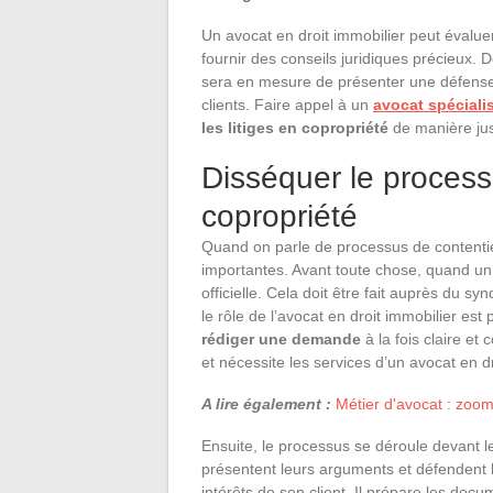
Un avocat en droit immobilier peut évaluer
fournir des conseils juridiques précieux. D
sera en mesure de présenter une défense so
clients. Faire appel à un
avocat spécialis
les litiges en copropriété
de manière just
Disséquer le process
copropriété
Quand on parle de processus de contentieu
importantes. Avant toute chose, quand un l
officielle. Cela doit être fait auprès du s
le rôle de l’avocat en droit immobilier est 
rédiger une demande
à la fois claire e
et nécessite les services d’un avocat en dr
A lire également :
Métier d'avocat : zoom 
Ensuite, le processus se déroule devant l
présentent leurs arguments et défendent le
intérêts de son client. Il prépare les do