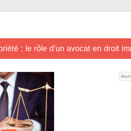
e
iété : le rôle d’un avocat en droit im