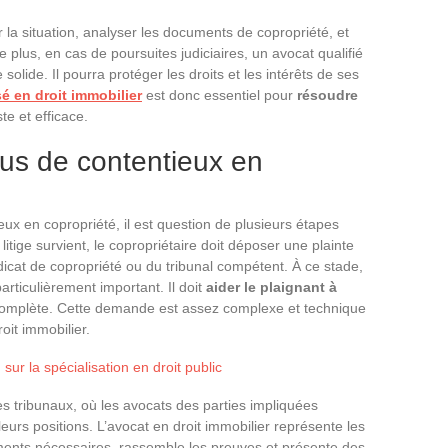
 la situation, analyser les documents de copropriété, et
e plus, en cas de poursuites judiciaires, un avocat qualifié
lide. Il pourra protéger les droits et les intérêts de ses
é en droit immobilier
est donc essentiel pour
résoudre
e et efficace.
us de contentieux en
x en copropriété, il est question de plusieurs étapes
itige survient, le copropriétaire doit déposer une plainte
yndicat de copropriété ou du tribunal compétent. À ce stade,
particulièrement important. Il doit
aider le plaignant à
t complète. Cette demande est assez complexe et technique
oit immobilier.
sur la spécialisation en droit public
es tribunaux, où les avocats des parties impliquées
urs positions. L’avocat en droit immobilier représente les
cuments nécessaires, rassemble les preuves et présente des