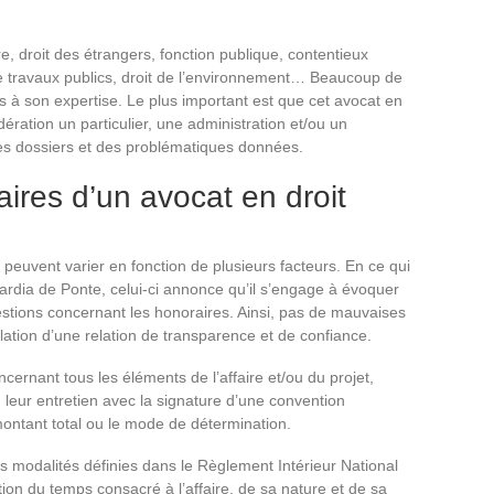
 droit des étrangers, fonction publique, contentieux
 travaux publics, droit de l’environnement… Beaucoup de
s à son expertise. Le plus important est que cet avocat en
dération un particulier, une administration et/ou un
ses dossiers et des problématiques données.
ires d’un avocat en droit
 peuvent varier en fonction de plusieurs facteurs. En ce qui
ardia de Ponte, celui-ci annonce qu’il s’engage à évoquer
stions concernant les honoraires. Ainsi, pas de mauvaises
allation d’une relation de transparence et de confiance.
ncernant tous les éléments de l’affaire et/ou du projet,
lu leur entretien avec la signature d’une convention
montant total ou le mode de détermination.
es modalités définies dans le Règlement Intérieur National
tion du temps consacré à l’affaire, de sa nature et de sa