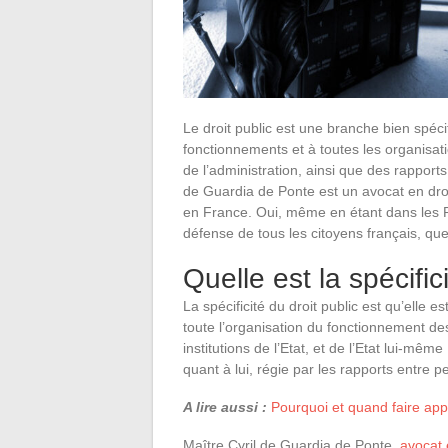
Le droit public est une branche bien spécif
fonctionnements et à toutes les organisat
de l’administration, ainsi que des rapports
de Guardia de Ponte est un avocat en dro
en France. Oui, même en étant dans les P
défense de tous les citoyens français, quel 
Quelle est la spécific
La spécificité du droit public est qu’elle 
toute l’organisation du fonctionnement des c
institutions de l’Etat, et de l’Etat lui-même
quant à lui, régie par les rapports entre
A lire aussi :
Pourquoi et quand faire appe
Maître Cyril de Guardia de Ponte,
avocat e