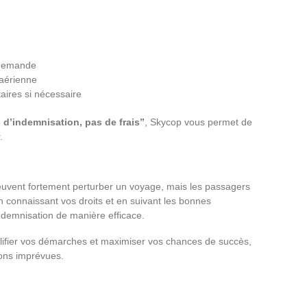
a demande
aérienne
ires si nécessaire
 d’indemnisation, pas de frais”
, Skycop vous permet de
.
peuvent fortement perturber un voyage, mais les passagers
En connaissant vos droits et en suivant les bonnes
indemnisation de manière efficace.
lifier vos démarches et maximiser vos chances de succès,
tions imprévues.