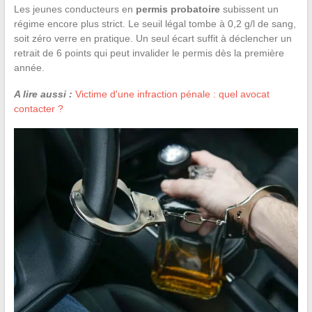
Les jeunes conducteurs en
permis probatoire
subissent un
régime encore plus strict. Le seuil légal tombe à 0,2 g/l de sang,
soit zéro verre en pratique. Un seul écart suffit à déclencher un
retrait de 6 points qui peut invalider le permis dès la première
année.
A lire aussi :
Victime d'une infraction pénale : quel avocat
contacter ?