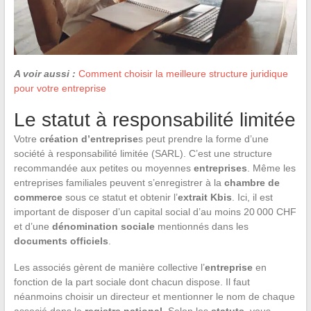
A voir aussi :
Comment choisir la meilleure structure juridique
pour votre entreprise
Le statut à responsabilité limitée
Votre
création d’entreprise
s peut prendre la forme d’une
société à responsabilité limitée (SARL). C’est une structure
recommandée aux petites ou moyennes
entreprises
. Même les
entreprises familiales peuvent s’enregistrer à la
chambre de
commerce
sous ce statut et obtenir l’
extrait Kbis
. Ici, il est
important de disposer d’un capital social d’au moins 20 000 CHF
et d’une
dénomination sociale
mentionnés dans les
documents officiels
.
Les associés gèrent de manière collective l’
entreprise
en
fonction de la part sociale dont chacun dispose. Il faut
néanmoins choisir un directeur et mentionner le nom de chaque
associé dans le
registre national
. Selon les
statuts
, vous