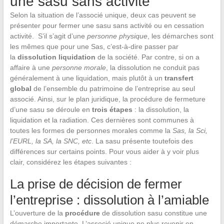
une sasu sans activité
Selon la situation de l’associé unique, deux cas peuvent se
présenter pour fermer une sasu sans activité ou en cessation
activité. S’il s’agit d’une
personne physique
, les démarches sont
les mêmes que pour une Sas, c’est-à-dire passer par
la
dissolution liquidation
de la société. Par contre, si on a
affaire à une
personne morale
, la dissolution ne conduit pas
généralement à une liquidation, mais plutôt à un
transfert
global
de l’ensemble du patrimoine de l’entreprise au seul
associé. Ainsi, sur le plan juridique, la procédure de fermeture
d’une sasu se déroule en
trois étapes
: la dissolution, la
liquidation et la radiation. Ces dernières sont communes à
toutes les formes de personnes morales comme la
Sas, la Sci,
l’EURL, la SA, la SNC, etc
. La sasu présente toutefois des
différences sur certains points. Pour vous aider à y voir plus
clair, considérez les étapes suivantes :
La prise de décision de fermer
l’entreprise : dissolution à l’amiable
L’ouverture de la
procédure
de dissolution sasu constitue une
démarche importante. L’associé unique ne plus revenir en