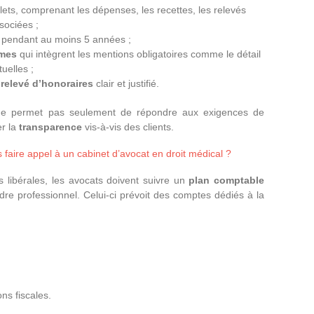
ts, comprenant les dépenses, les recettes, les relevés
ssociées ;
 pendant au moins 5 années ;
rmes
qui intègrent les mentions obligatoires comme le détail
uelles ;
n
relevé d’honoraires
clair et justifié.
 ne permet pas seulement de répondre aux exigences de
er la
transparence
vis-à-vis des clients.
s faire appel à un cabinet d’avocat en droit médical ?
ns libérales, les avocats doivent suivre un
plan comptable
rdre professionnel. Celui-ci prévoit des comptes dédiés à la
ns fiscales.