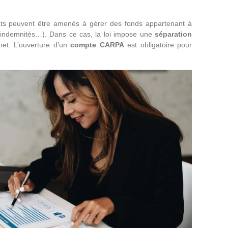
cats peuvent être amenés à gérer des fonds appartenant à
, indemnités…). Dans ce cas, la loi impose une
séparation
et. L’ouverture d’un
compte CARPA
est obligatoire pour