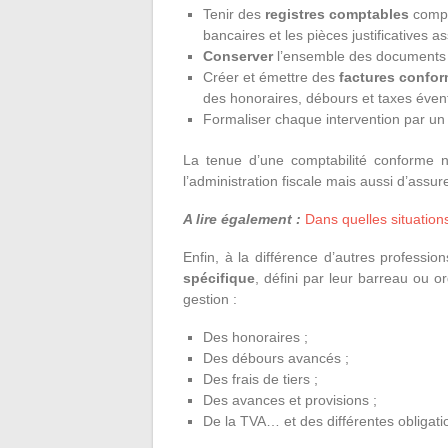
Tenir des
registres comptables
comple
bancaires et les pièces justificatives a
Conserver
l’ensemble des documents
Créer et émettre des
factures confo
des honoraires, débours et taxes évent
Formaliser chaque intervention par u
La tenue d’une comptabilité conforme
l’administration fiscale mais aussi d’assur
A lire également :
Dans quelles situation
Enfin, à la différence d’autres professio
spécifique
, défini par leur barreau ou o
gestion :
Des honoraires ;
Des débours avancés ;
Des frais de tiers ;
Des avances et provisions ;
De la TVA… et des différentes obligatio