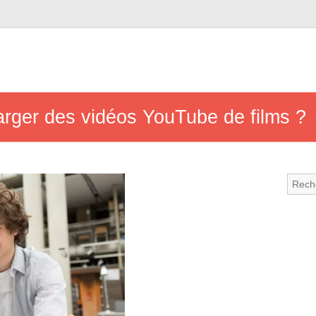
e
charger des vidéos YouTube de films ?