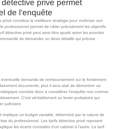
s détective privé permet
éel de l’enquête
e privé constitue la meilleure stratégie pour maîtriser son
e professionnel permet de cibler précisément les objectifs
arif détective privé peut ainsi être ajusté selon les priorités
recommandé de demander un devis détaillé qui précise :
ne éventuelle demande de remboursement sur le fondement
st clairement documenté, plus il sera aisé de démontrer sa
tratégique consiste donc à considérer l’enquête non comme
issement. C’est véritablement un levier probatoire qui
r judiciaire.
é implique un budget variable, déterminé par la nature de
tise du professionnel. Les tarifs détective privé reposent
explique les écarts constatés d’un cabinet à l’autre. Le tarif